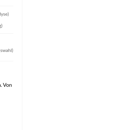
lyse)
g)
uswahl)
n. Von
s