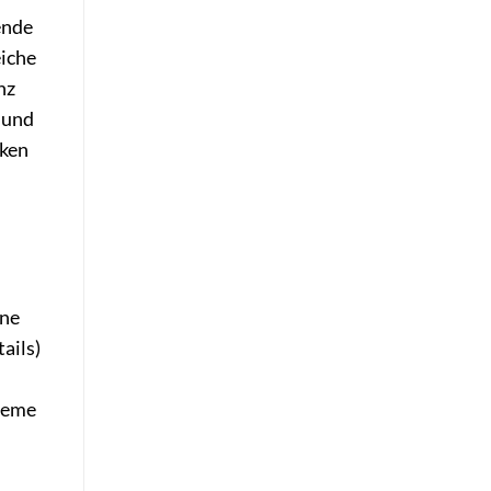
ende
eiche
nz
 und
rken
ine
ails)
steme