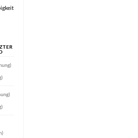
igkeit
ZTER
D
anung)
g)
nung)
g)
n)