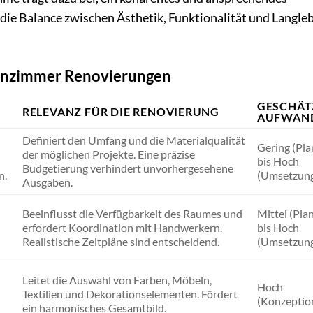
, die Balance zwischen Ästhetik, Funktionalität und Langleb
hnzimmer Renovierungen
GESCHÄT
RELEVANZ FÜR DIE RENOVIERUNG
AUFWAN
Definiert den Umfang und die Materialqualität
Gering (Pl
der möglichen Projekte. Eine präzise
bis Hoch
Budgetierung verhindert unvorhergesehene
n.
(Umsetzun
Ausgaben.
Beeinflusst die Verfügbarkeit des Raumes und
Mittel (Pla
erfordert Koordination mit Handwerkern.
bis Hoch
Realistische Zeitpläne sind entscheidend.
(Umsetzun
Leitet die Auswahl von Farben, Möbeln,
Hoch
Textilien und Dekorationselementen. Fördert
(Konzeptio
ein harmonisches Gesamtbild.