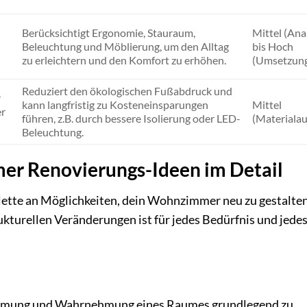
Berücksichtigt Ergonomie, Stauraum,
Mittel (Ana
Beleuchtung und Möblierung, um den Alltag
bis Hoch
zu erleichtern und den Komfort zu erhöhen.
(Umsetzun
Reduziert den ökologischen Fußabdruck und
r
kann langfristig zu Kosteneinsparungen
Mittel
er
führen, z.B. durch bessere Isolierung oder LED-
(Materiala
Beleuchtung.
er Renovierungs-Ideen im Detail
Palette an Möglichkeiten, dein Wohnzimmer neu zu gestalte
ukturellen Veränderungen ist für jedes Bedürfnis und jede
timmung und Wahrnehmung eines Raumes grundlegend zu