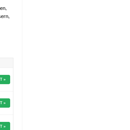
en,
sern,
T »
T »
T »