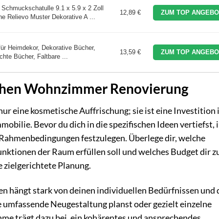
chmuckschatulle 9.1 x 5.9 x 2 Zoll
12,89 €
ZUM TOP ANGEBO
 Relievo Muster Dekorative A ...
ür Heimdekor, Dekorative Bücher,
13,59 €
ZUM TOP ANGEBO
hte Bücher, Faltbare ...
ichen Wohnzimmer Renovierung
 eine kosmetische Auffrischung; sie ist eine Investition 
bilie. Bevor du dich in die spezifischen Ideen vertiefst, i
 Rahmenbedingungen festzulegen. Überlege dir, welche
nktionen der Raum erfüllen soll und welches Budget dir z
e zielgerichtete Planung.
en hängt stark von deinen individuellen Bedürfnissen und
 umfassende Neugestaltung planst oder gezielt einzelne
e trägt dazu bei, ein kohärentes und ansprechendes