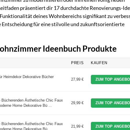
eitfaden präsentiert dir 17 durchdachte Renovierungs-Ide
d Funktionalität deines Wohnbereichs signifikant zu verbes
te Entscheidung für eine stilvolle und zukunftsorientierte
 Wohnzimmer Ideenbuch Produkte
PREIS
KAUFEN
r Heimdekor Dekorative Bücher
27,99 €
ZUM TOP ANGEBO
 Bücherenden Ästhetische Chic Faux
29,99 €
ZUM TOP ANGEBO
oderne Home Dekorative Bü ...
 Bücherenden Ästhetische Chic Faux
21,99 €
ZUM TOP ANGEBO
oderne Home Dekorative Bü ...