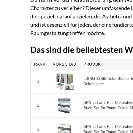
Charakter zu verleihen? Dieser umfassende L
die speziell darauf abzielen, die Ästhetik un
und ist essenziell für jeden, der eine fundier
Raumgestaltung treffen möchte.
Das sind die beliebtesten
RANK
VORSCHAU
PRODUKT
LBING 12Stk Deko Bücher fü
1
Dekobücher ...
SPShadow 7 Pcs Dekorative
2
Buch Set für Raum Dekor, M
SPShadow 5 Pcs Dekorative
3
Buch Set für Raum Dekor, M