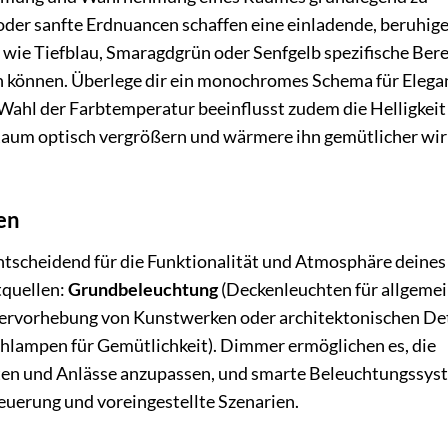
oder sanfte Erdnuancen schaffen eine einladende, beruhig
wie Tiefblau, Smaragdgrün oder Senfgelb spezifische Ber
 können. Überlege dir ein monochromes Schema für Elega
Wahl der Farbtemperatur beeinflusst zudem die Helligkeit
Raum optisch vergrößern und wärmere ihn gemütlicher wi
en
ntscheidend für die Funktionalität und Atmosphäre deines
tquellen:
Grundbeleuchtung
(Deckenleuchten für allgeme
ervorhebung von Kunstwerken oder architektonischen Det
chlampen für Gemütlichkeit). Dimmer ermöglichen es, die
eiten und Anlässe anzupassen, und smarte Beleuchtungssy
teuerung und voreingestellte Szenarien.