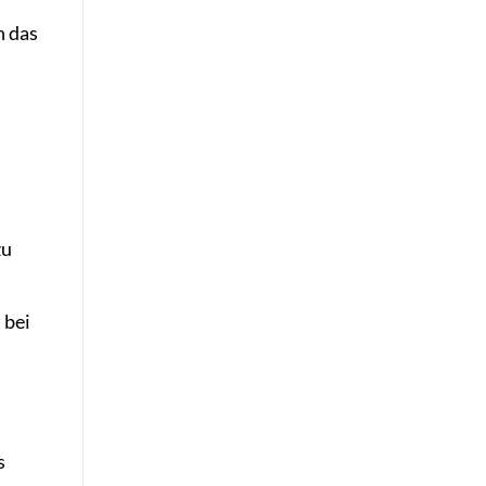
n das
u
zu
 bei
s