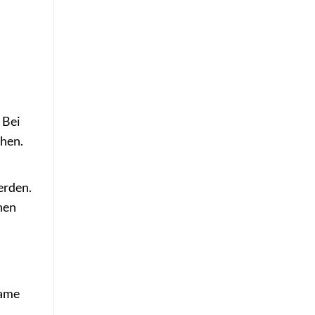
 Bei
chen.
erden.
nen
same