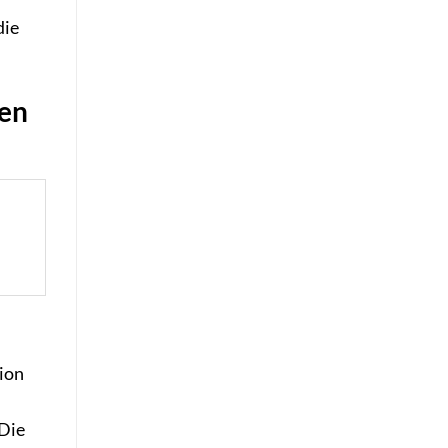
die
ien
tion
 Die