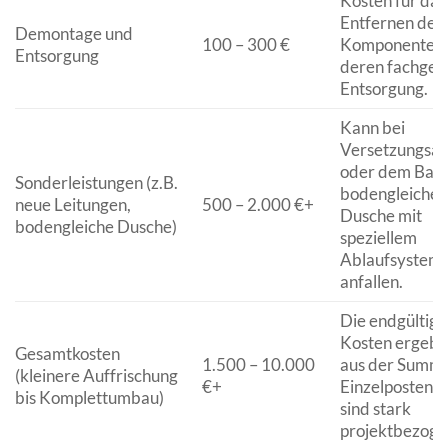
Kosten für das
Entfernen der 
Demontage und
100 – 300 €
Komponenten 
Entsorgung
deren fachger
Entsorgung.
Kann bei
Versetzungsar
oder dem Bau 
Sonderleistungen (z.B.
bodengleichen
neue Leitungen,
500 – 2.000 €+
Dusche mit
bodengleiche Dusche)
speziellem
Ablaufsystem
anfallen.
Die endgültige
Kosten ergebe
Gesamtkosten
1.500 – 10.000
aus der Summe
(kleinere Auffrischung
€+
Einzelposten 
bis Komplettumbau)
sind stark
projektbezoge