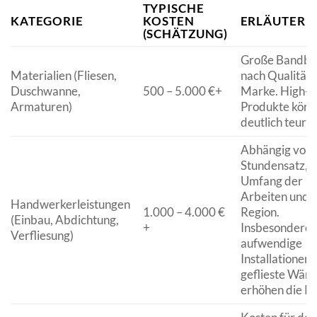
TYPISCHE
KATEGORIE
KOSTEN
ERLÄUTERU
(SCHÄTZUNG)
Große Bandbre
Materialien (Fliesen,
nach Qualität 
Duschwanne,
500 – 5.000 €+
Marke. High-E
Armaturen)
Produkte könn
deutlich teurer
Abhängig vom
Stundensatz, 
Umfang der
Arbeiten und 
Handwerkerleistungen
1.000 – 4.000 €
Region.
(Einbau, Abdichtung,
+
Insbesondere
Verfliesung)
aufwendige
Installationen 
geflieste Wän
erhöhen die Ko