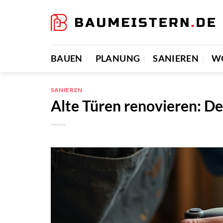
Zum
Inhalt
springen
BAUEN
PLANUNG
SANIEREN
W
SANIEREN
Alte Türen renovieren: De