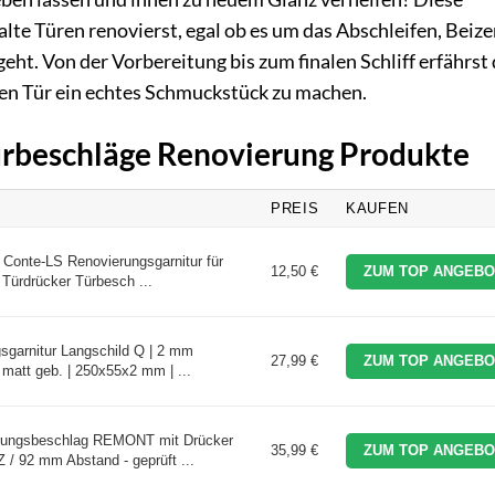
u alte Türen renovierst, egal ob es um das Abschleifen, Beize
ht. Von der Vorbereitung bis zum finalen Schliff erfährst
lten Tür ein echtes Schmuckstück zu machen.
Türbeschläge Renovierung Produkte
PREIS
KAUFEN
 Conte-LS Renovierungsgarnitur für
12,50 €
ZUM TOP ANGEBO
 Türdrücker Türbesch ...
sgarnitur Langschild Q | 2 mm
27,99 €
ZUM TOP ANGEBO
 matt geb. | 250x55x2 mm | ...
rungsbeschlag REMONT mit Drücker
35,99 €
ZUM TOP ANGEBO
 / 92 mm Abstand - geprüft ...