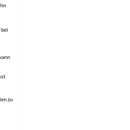
ihn
 bei
 kann
sst
ien zu