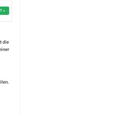
T »
t die
einer
ilen.