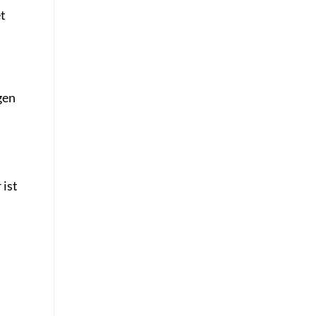
et
gen
 ist