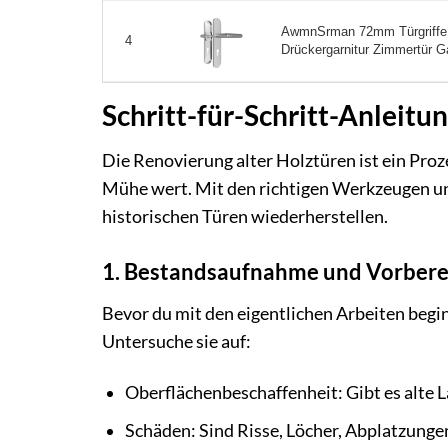
AwmnSrman 72mm Türgriffe I
4
Drückergarnitur Zimmertür Ga
Schritt-für-Schritt-Anleitu
Die Renovierung alter Holztüren ist ein Proze
Mühe wert. Mit den richtigen Werkzeugen un
historischen Türen wiederherstellen.
1. Bestandsaufnahme und Vorbere
Bevor du mit den eigentlichen Arbeiten beginn
Untersuche sie auf:
Oberflächenbeschaffenheit: Gibt es alte 
Schäden: Sind Risse, Löcher, Abplatzung