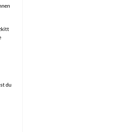
önnen
kitt
e
st du