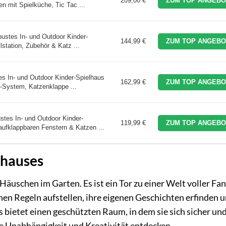
209,00 €
ZUM TOP ANGEBO
en mit Spielküche, Tic Tac ...
obustes In- und Outdoor Kinder-
144,99 €
ZUM TOP ANGEBO
llstation, Zubehör & Katz ...
es In- und Outdoor Kinder-Spielhaus
162,99 €
ZUM TOP ANGEBO
k-System, Katzenklappe ...
stes In- und Outdoor Kinder-
119,99 €
ZUM TOP ANGEBO
aufklappbaren Fenstern & Katzen ...
lhauses
s Häuschen im Garten. Es ist ein Tor zu einer Welt voller Fa
nen Regeln aufstellen, ihre eigenen Geschichten erfinden 
s bietet einen geschützten Raum, in dem sie sich sicher un
re Unabhängigkeit und Kreativität entdecken.