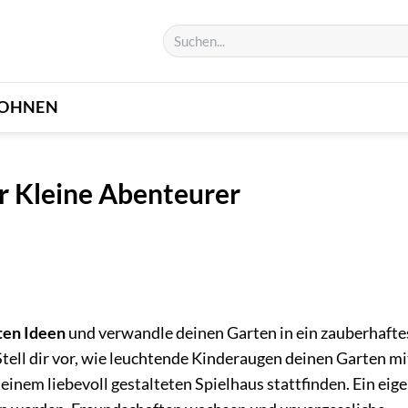
OHNEN
ür Kleine Abenteurer
ten Ideen
und verwandle deinen Garten in ein zauberhafte
tell dir vor, wie leuchtende Kinderaugen deinen Garten mi
 einem liebevoll gestalteten Spielhaus stattfinden. Ein eig