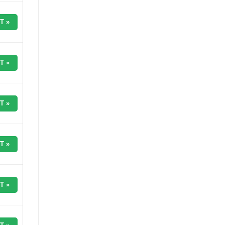
T »
T »
T »
T »
T »