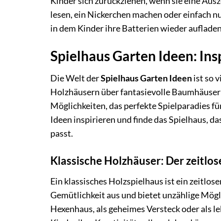
Kinder sich zurückziehen, wenn sie eine Ausz
lesen, ein Nickerchen machen oder einfach nu
in dem Kinder ihre Batterien wieder auflade
Spielhaus Garten Ideen: Ins
Die Welt der
Spielhaus Garten Ideen
ist so 
Holzhäusern über fantasievolle Baumhäuser b
Möglichkeiten, das perfekte Spielparadies fü
Ideen inspirieren und finde das Spielhaus, d
passt.
Klassische Holzhäuser: Der zeitlos
Ein klassisches Holzspielhaus ist ein zeitlose
Gemütlichkeit aus und bietet unzählige Mögli
Hexenhaus, als geheimes Versteck oder als l