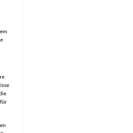
esem
ie
re
isse
die
 für
nen