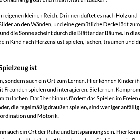
inem eigenen kleinen Reich. Drinnen duftet es nach Holz und
Bilder an den Wänden, und eine gemütliche Decke lädt zum
 und die Sonne scheint durch die Blätter der Bäume. In di
 dein Kind nach Herzenslust spielen, lachen, träumen und d
pielzeug ist
len, sondern auch ein Ort zum Lernen. Hier können Kinder ih
it Freunden spielen und interagieren. Sie lernen, Komprom
 zu lachen. Darüber hinaus fördert das Spielen im Freien 
der, die regelmäßig draußen spielen, sind weniger anfällig
ordination und Motorik.
 kann auch ein Ort der Ruhe und Entspannung sein. Hier kön