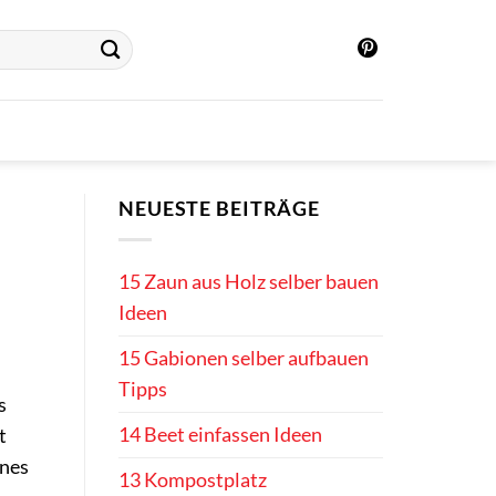
NEUESTE BEITRÄGE
15 Zaun aus Holz selber bauen
Ideen
15 Gabionen selber aufbauen
Tipps
s
14 Beet einfassen Ideen
t
enes
13 Kompostplatz