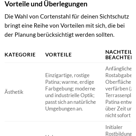
Vorteile und Überlegungen
Die Wahl von Cortenstahl für deinen Sichtschutz
bringt eine Reihe von Vorteilen mit sich, die bei
der Planung berücksichtigt werden sollten.
NACHTEILE 
KATEGORIE
VORTEILE
BEACHTEN
Anfängliche
Einzigartige, rostige
Rostabgabe 
Patina; warme, erdige
Oberflächen
Farbgebung; moderne
verfärben (z.
Ästhetik
und industrielle Optik;
Terrassenplat
passt sich an natürliche
Patina entwick
Umgebungen an.
über Zeit und 
nicht sofort s
Initialer
Rostbildungs