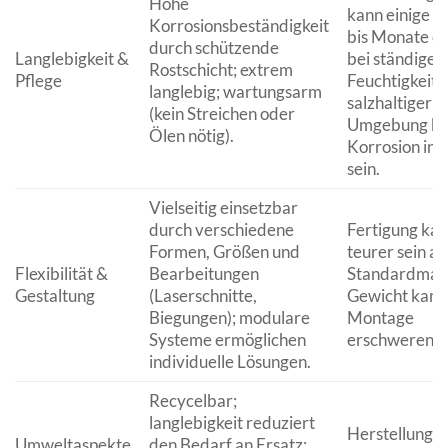
Hohe
kann einige 
Korrosionsbeständigkeit
bis Monate d
durch schützende
Langlebigkeit &
bei ständiger
Rostschicht; extrem
Pflege
Feuchtigkeit 
langlebig; wartungsarm
salzhaltiger
(kein Streichen oder
Umgebung ka
Ölen nötig).
Korrosion int
sein.
Vielseitig einsetzbar
durch verschiedene
Fertigung ka
Formen, Größen und
teurer sein als
Flexibilität &
Bearbeitungen
Standardmate
Gestaltung
(Laserschnitte,
Gewicht kann
Biegungen); modulare
Montage
Systeme ermöglichen
erschweren.
individuelle Lösungen.
Recycelbar;
langlebigkeit reduziert
Herstellungs
Umweltaspekte
den Bedarf an Ersatz;