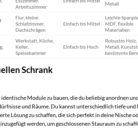
,
Esszimmer,
Einfach bis Mittel
Metall
Arbeitszimmer
Flur, kleine
Leichte Spanpla
f
Schlafzimmer,
Einfach bis Mittel
MDF, flexible
Dachschrägen
Materialien
Werkstatt, Küche,
Robustes Holz,
g,
Keller,
Einfach bis Hoch
Metall, Kunststo
Speisekammer
bestimmte Bere
uellen Schrank
e identische Module zu bauen, die du beliebig anordnen un
edürfnisse und Räume. Du kannst unterschiedlich tiefe und
e Lösung zu schaffen, die sich perfekt in deine Nische o
hinzugefügt werden, um geschlossenen Stauraum zu schaff