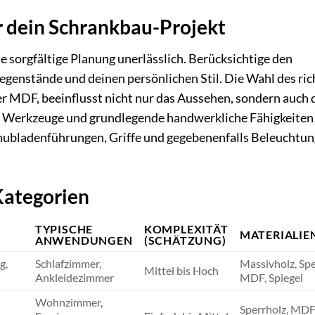
r dein Schrankbau-Projekt
ne sorgfältige Planung unerlässlich. Berücksichtige den
Gegenstände und deinen persönlichen Stil. Die Wahl des ric
er MDF, beeinflusst nicht nur das Aussehen, sondern auch 
s. Werkzeuge und grundlegende handwerkliche Fähigkeiten
chubladenführungen, Griffe und gegebenenfalls Beleuchtun
Kategorien
TYPISCHE
KOMPLEXITÄT
MATERIALIE
ANWENDUNGEN
(SCHÄTZUNG)
g,
Schlafzimmer,
Massivholz, Spe
Mittel bis Hoch
Ankleidezimmer
MDF, Spiegel
Wohnzimmer,
Sperrholz, MDF,