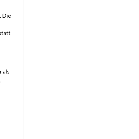
. Die
statt
 als
,