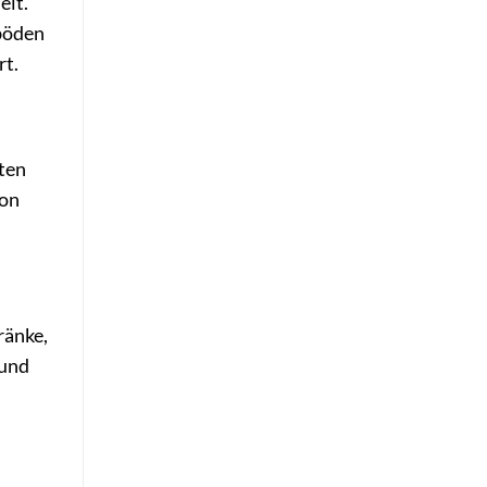
elt.
böden
rt.
eten
ion
ränke,
 und