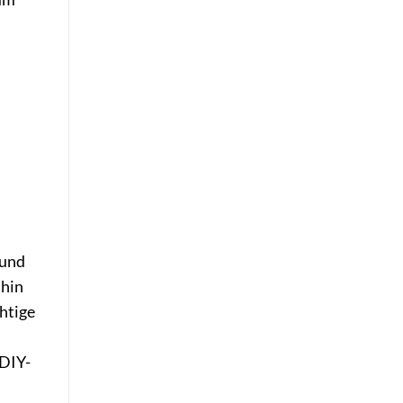
n
 und
 hin
htige
 DIY-