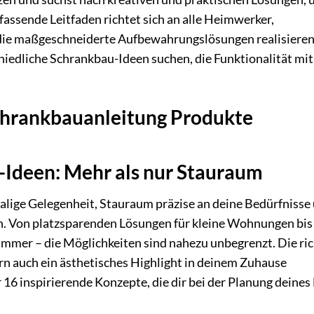
assende Leitfaden richtet sich an alle Heimwerker,
 die maßgeschneiderte Aufbewahrungslösungen realisiere
hiedliche Schrankbau-Ideen suchen, die Funktionalität mit
Schrankbauanleitung Produkte
u-Ideen: Mehr als nur Stauraum
malige Gelegenheit, Stauraum präzise an deine Bedürfnisse
. Von platzsparenden Lösungen für kleine Wohnungen bis
immer – die Möglichkeiten sind nahezu unbegrenzt. Die ric
rn auch ein ästhetisches Highlight in deinem Zuhause
 16 inspirierende Konzepte, die dir bei der Planung deines