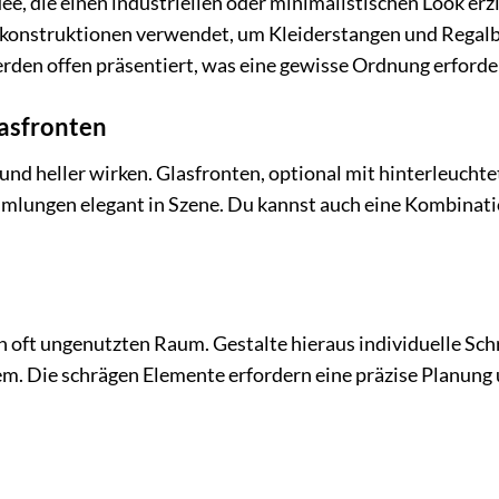
e, die einen industriellen oder minimalistischen Look erzi
zkonstruktionen verwendet, um Kleiderstangen und Regal
erden offen präsentiert, was eine gewisse Ordnung erforde
lasfronten
und heller wirken. Glasfronten, optional mit hinterleucht
mlungen elegant in Szene. Du kannst auch eine Kombinat
 oft ungenutzten Raum. Gestalte hieraus individuelle Sch
m. Die schrägen Elemente erfordern eine präzise Planung