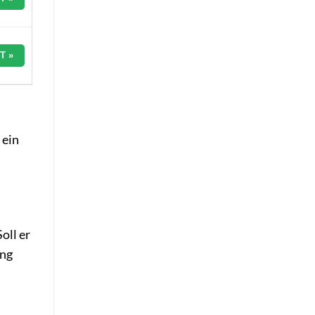
T »
 ein
oll er
ung