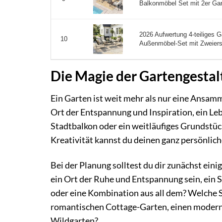
Balkonmöbel Set mit 2er Gart
2026 Aufwertung 4-teiliges G
10
Außenmöbel-Set mit Zweierstu
Die Magie der Gartengestal
Ein Garten ist weit mehr als nur eine Ansamml
Ort der Entspannung und Inspiration, ein Leb
Stadtbalkon oder ein weitläufiges Grundstück
Kreativität kannst du deinen ganz persönlic
Bei der Planung solltest du dir zunächst eini
ein Ort der Ruhe und Entspannung sein, ein 
oder eine Kombination aus all dem? Welche St
romantischen Cottage-Garten, einen modern
Wildgarten?