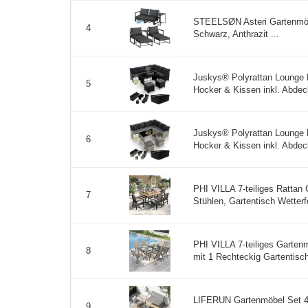
STEELSØN Asteri Gartenmöbel
4
Schwarz, Anthrazit ...
Juskys® Polyrattan Lounge 
5
Hocker & Kissen inkl. Abdeck
Juskys® Polyrattan Lounge 
6
Hocker & Kissen inkl. Abdeck
PHI VILLA 7-teiliges Rattan
7
Stühlen, Gartentisch Wetterf
PHI VILLA 7-teiliges Garten
8
mit 1 Rechteckig Gartentisch
LIFERUN Gartenmöbel Set 4-
9