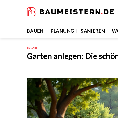
Zum
Inhalt
springen
BAUEN
PLANUNG
SANIEREN
W
BAUEN
Garten anlegen: Die schön