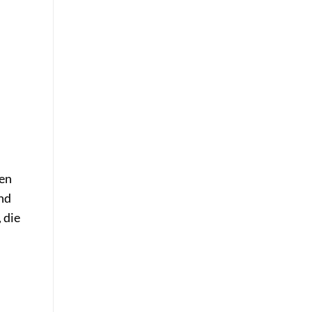
sen
nd
 die