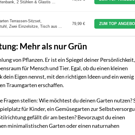
enbank, 2 Stühlen & Glastis ...
arten Terrassen-Sitzset,
79,99 €
ZUM TOP ANGEBO
hl, Zwei Einzelsitze, Tisch aus ...
tung: Mehr als nur Grün
ung von Pflanzen. Er ist ein Spiegel deiner Persönlichkeit,
ensraum für Mensch und Tier. Egal, ob du einen kleinen
 dein Eigen nennst, mit den richtigen Ideen und ein wenig
hen Traumgarten erschaffen.
ge Fragen stellen: Wie möchtest du deinen Garten nutzen? S
Spielplatz für Kinder, ein Gemüsegarten zur Selbstversorg
ilrichtung gefällt dir am besten? Bevorzugst du einen
en minimalistischen Garten oder einen naturnahen