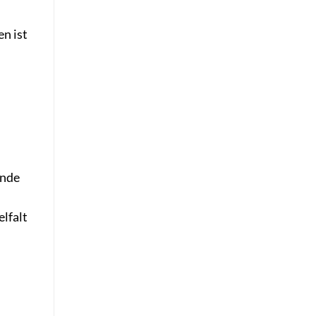
en ist
ende
elfalt