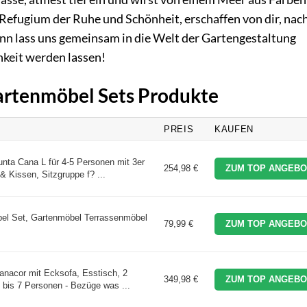
Refugium der Ruhe und Schönheit, erschaffen von dir, nac
nn lass uns gemeinsam in die Welt der Gartengestaltung
keit werden lassen!
Gartenmöbel Sets Produkte
PREIS
KAUFEN
nta Cana L für 4-5 Personen mit 3er
254,98 €
ZUM TOP ANGEBO
& Kissen, Sitzgruppe f? ...
el Set, Gartenmöbel Terrassenmöbel
79,99 €
ZUM TOP ANGEBO
anacor mit Ecksofa, Esstisch, 2
349,98 €
ZUM TOP ANGEBO
 bis 7 Personen - Bezüge was ...